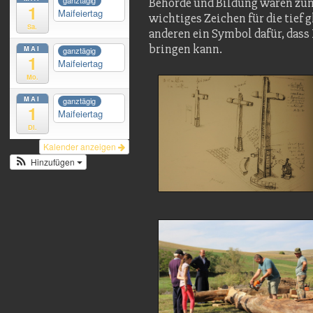
ganztägig
Behörde und Bildung waren zum
1
Maifeiertag
wichtiges Zeichen für die tief 
Sa.
anderen ein Symbol dafür, dass 
bringen kann.
MAI
ganztägig
1
Maifeiertag
Mo.
MAI
ganztägig
1
Maifeiertag
Di.
Kalender anzeigen
Hinzufügen