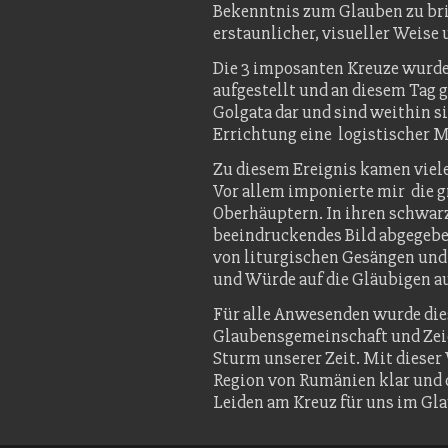
Bekenntnis zum Glauben zu brin
erstaunlicher, visueller Weise
Die 3 imposanten Kreuze wurden
aufgestellt und an diesem Tag g
Golgata dar und sind weithin si
Errichtung eine logistischer M
Zu diesem Ereignis kamen vie
Vor allem imponierte mir die g
Oberhäuptern. In ihren schwar
beeindruckendes Bild abgegebe
von liturgischen Gesängen und
und Würde auf die Gläubigen a
Für alle Anwesenden wurde die
Glaubensgemeinschaft und Zeic
Sturm unserer Zeit. Mit dieser
Region von Rumänien klar und 
Leiden am Kreuz für uns im Gla