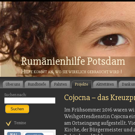
Rumänienhilfe Potsdam
Hilfe kommt an, wo sie wirklich gebraucht wird !
Über uns
Rundbriefe
Fahrten
Projekte
Aktivitäten
Dank u
Suchen nach:
Cojocna – das Kreuzp
Im Frühsommer 2016 waren wi
Suchen
Weihgottesdienstin Co­jocna e
am Ortseingang aufge­stellt. V
Temine
Kirche, der Bürgermeister und 
MAI