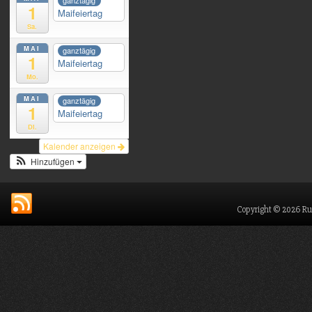
ganztägig
1
Maifeiertag
Sa.
MAI
ganztägig
1
Maifeiertag
Mo.
MAI
ganztägig
1
Maifeiertag
Di.
Kalender anzeigen
Hinzufügen
Copyright © 2026 Ru