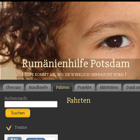
Rumänienhilfe Potsdam
Hilfe kommt an, wo sie wirklich gebraucht wird !
Über uns
Rundbriefe
Fahrten
Projekte
Aktivitäten
Dank u
Suchen nach:
Fahrten
Suchen
Temine
MAI