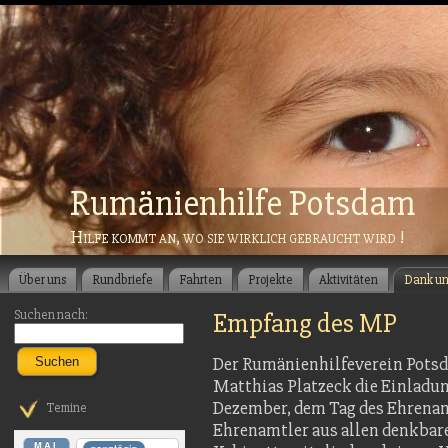
Rumänienhilfe Potsdam
Hilfe kommt an, wo sie wirklich gebraucht wird !
Über uns
Rundbriefe
Fahrten
Projekte
Aktivitäten
Dank u
Suchen nach:
Empfang des MP
Der Rumänienhilfeverein Pots
Suchen
Matthias Platzeck die Einladun
Dezember, dem Tag des Ehrenamt
Temine
Ehrenamtler aus allen denkbar
MAI