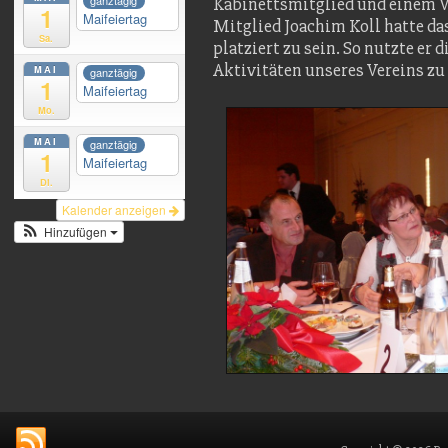
ganztägig
Kabinettsmitglied und einem Ve
1
Maifeiertag
Mitglied Joachim Koll hatte da
Sa.
platziert zu sein. So nutzte er 
Aktivitäten unseres Vereins zu
MAI
ganztägig
1
Maifeiertag
Mo.
MAI
ganztägig
1
Maifeiertag
Di.
Kalender anzeigen
Hinzufügen