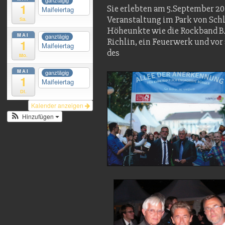
ganztägig
1
Sie erlebten am 5.September 20
Maifeiertag
Veranstaltung im Park von Schl
Sa.
Höheunkte wie die Rockband BA
MAI
ganztägig
Richlin, ein Feuerwerk und vor
1
Maifeiertag
des
Mo.
MAI
ganztägig
1
Maifeiertag
Di.
Kalender anzeigen
Hinzufügen