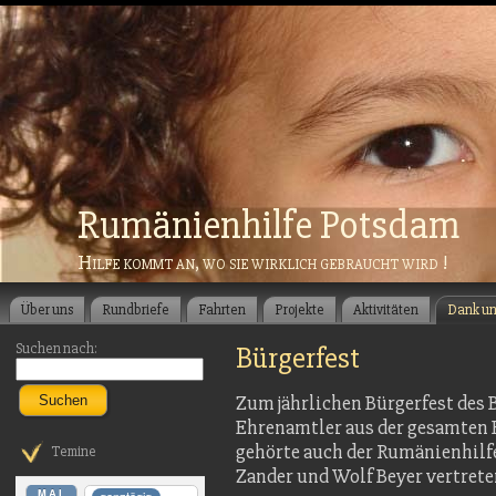
Rumänienhilfe Potsdam
Hilfe kommt an, wo sie wirklich gebraucht wird !
Über uns
Rundbriefe
Fahrten
Projekte
Aktivitäten
Dank u
Suchen nach:
Bürgerfest
Zum jährlichen Bürgerfest des
Suchen
Ehrenamtler aus der gesamten 
gehörte auch der Rumänienhilf
Temine
Zander und
Wolf Beyer vertret
MAI