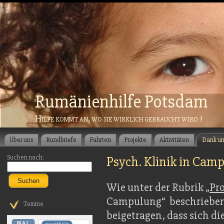
Rumänienhilfe Potsdam
Hilfe kommt an, wo sie wirklich gebraucht wird !
Über uns
Rundbriefe
Fahrten
Projekte
Aktivitäten
Dank u
Suchen nach:
Psych. Klinik in Cam
Suchen
Wie unter der Rubrik „
Pro
Campulung“ beschrieben,
Temine
beigetragen, dass sich di
MAI