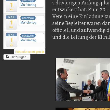
ganztägig
schwierigen Anfangsphas
1
Maifeiertag
entwickelt hat. Zum 20 –
Sa.
Verein eine Einladung zu
MAI
ganztägig
1
Maifeiertag
seine Begleiter waren dan
Mo.
offiziell und aufwendig 
MAI
ganztägig
und die Leitung der Klinik
1
Maifeiertag
Di.
Kalender anzeigen
Hinzufügen