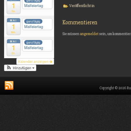
ganztägig
1
Maifeiertag
Veröffentlicht in
Sa.
MAI
ganztägig
Kommentieren
1
Maifeiertag
Mo.
Sie müssen
angemeldet
sein, um kommentier
MAI
ganztägig
1
Maifeiertag
Di.
Kalender anzeigen
Hinzufügen
Copyright © 2026 Ru