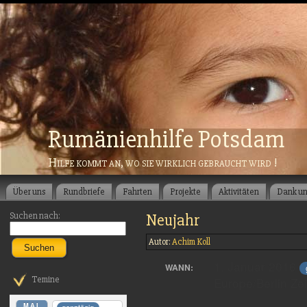
Rumänienhilfe Potsdam
Hilfe kommt an, wo sie wirklich gebraucht wird !
Über uns
Rundbriefe
Fahrten
Projekte
Aktivitäten
Dank u
Suchen nach:
Neujahr
Autor:
Achim Koll
Suchen
1. Januar 2016
WANN:
Europe/Berlin Ze
Temine
MAI