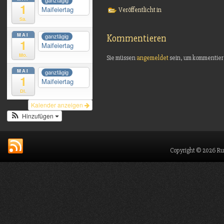
ganztägig
1
Maifeiertag
Veröffentlicht in
Sa.
MAI
ganztägig
Kommentieren
1
Maifeiertag
Mo.
Sie müssen
angemeldet
sein, um kommentier
MAI
ganztägig
1
Maifeiertag
Di.
Kalender anzeigen
Hinzufügen
Copyright © 2026 Ru