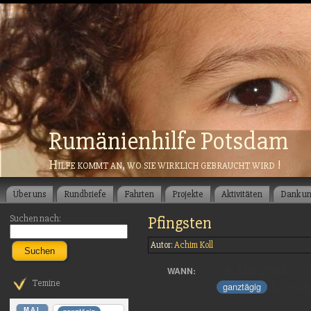
Rumänienhilfe Potsdam
Hilfe kommt an, wo sie wirklich gebraucht wird !
Über uns
Rundbriefe
Fahrten
Projekte
Aktivitäten
Dank u
Suchen nach:
Pfingsten
Autor:
Achim Koll
Suchen
19. Mai 2024 – 2
WANN:
Europe/
Temine
ganztägig
MAI