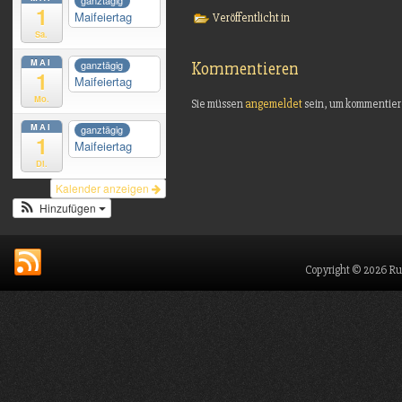
ganztägig
1
Maifeiertag
Veröffentlicht in
Sa.
MAI
ganztägig
Kommentieren
1
Maifeiertag
Mo.
Sie müssen
angemeldet
sein, um kommentier
MAI
ganztägig
1
Maifeiertag
Di.
Kalender anzeigen
Hinzufügen
Copyright © 2026 Ru