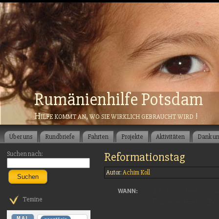
Rumänienhilfe Potsdam
Hilfe kommt an, wo sie wirklich gebraucht wird !
Über uns
Rundbriefe
Fahrten
Projekte
Aktivitäten
Dank u
Suchen nach:
Reformationstag
Autor:
Achim Koll
Suchen
31. Oktober 202
WANN:
Europe/Berlin Ze
Temine
MAI