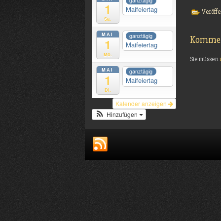
ganztägig
1
Maifeiertag
Veröffe
Sa.
MAI
ganztägig
Kommen
1
Maifeiertag
Mo.
Sie müssen
MAI
ganztägig
1
Maifeiertag
Di.
Kalender anzeigen
Hinzufügen