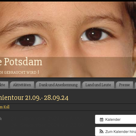
e Potsdam
ch gebraucht wird !
ekte
Aktivitäten
Dank und Anerkennung
Land und Leute
Presse
entour 21.09.- 28.09.24
m Koll
21. September 2024 um 6:00 –
:
Kalender
28. September 2024 um 22:00
Europe/Berlin Zeitzone
Zum Kalender hin