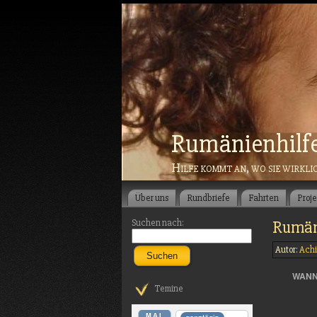
Rumänienhilf
Hilfe kommt an, wo sie wirkli
Über uns
Rundbriefe
Fahrten
Proj
Suchen nach:
Rumäni
Autor:
Achi
Suchen
WANN
Temine
MAI